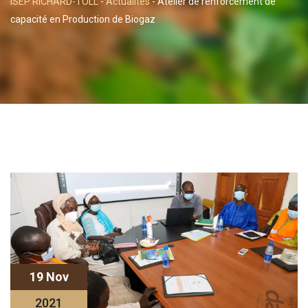
ISEP RICHARD-TOLL
-
Actualités
-
Atelier de renforcement de
capacité en Production de Biogaz
19 Nov
2021