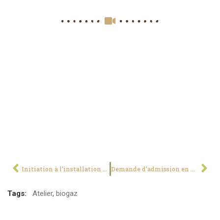
Initiation à l’installation et à la maintenance de systèmes de pompage solaire photovoltaïque
Demande d’admission en première année destinée au Titulaire du Brevet de Technicien (BT)
Tags:
Atelier
,
biogaz